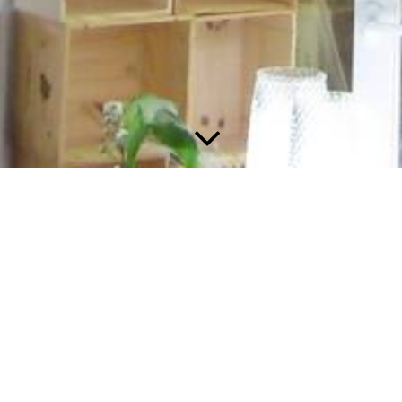
Gästebuch
8 Einträge auf 2 Seiten
Ins Gästebuch eintragen
Siegfried Palesch
18.06.2025
11:15:11
Liebes Don Fresa-Team
Vielen Dank an euch und das ganze Team für die perfekte und